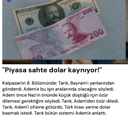
Yüklendi
:
11.92%
Sesi
Oynatma
Aç
Hızı
"Piyasa sahte dolar kaynıyor!"
Kalpazan'ın 8. Bölümünde; Tarık, Bayram'ı yanlarından
gönderdi. Adem'e bu işin aralarında olacağını söyledi.
Adem önce Naz'ın önünde küçük düştüğü için özür
dilemesi gerektiğini söyledi. Tarık, Adem'den özür diledi.
Tarık, Adem'i ofisine götürdü. Türk lirası yerine dolar
basmak istedi. Tarık bütün sistemi Adem'e anlattı.