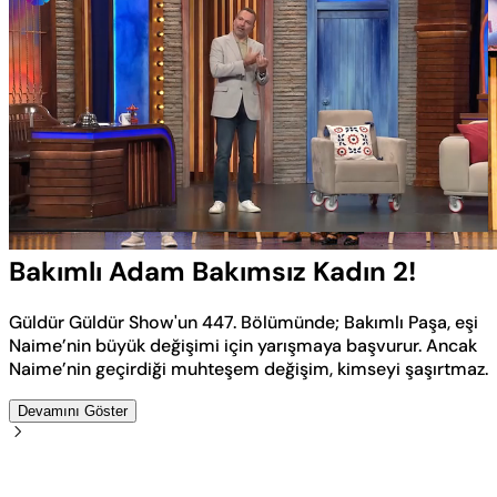
Yüklendi
:
4.54%
Sesi
Oynatma
Aç
Hızı
Bakımlı Adam Bakımsız Kadın 2!
Güldür Güldür Show'un 447. Bölümünde; Bakımlı Paşa, eşi
Naime’nin büyük değişimi için yarışmaya başvurur. Ancak
Naime’nin geçirdiği muhteşem değişim, kimseyi şaşırtmaz.
Devamını Göster