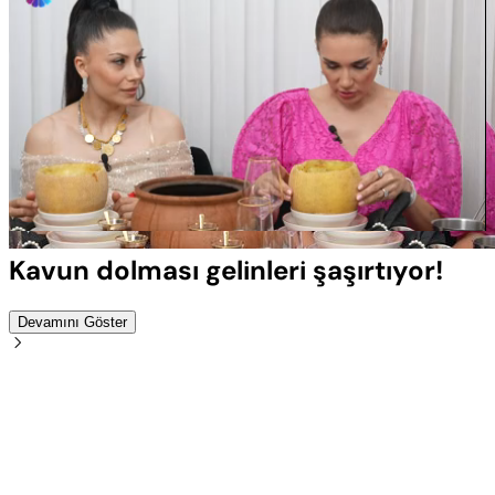
Yüklendi
:
100.00%
Sesi
Oynatma
Aç
Hızı
Kavun dolması gelinleri şaşırtıyor!
Devamını Göster