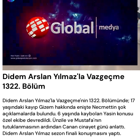
Yüklendi
:
0.57%
Sesi
Oynatma
Aç
Hızı
Didem Arslan Yılmaz'la Vazgeçme
1322. Bölüm
Didem Arslan Yılmaz'la Vazgeçme'nin 1322. Bölümünde; 17
yaşındaki kayıp Gizem hakkında enişte Necmettin şok
açıklamalarda bulundu. 6 yaşında kaybolan Yasin konusu
özel ekibe devredildi. Ünzile ve Mustafa'nın
tutuklanmasının ardından Canan cinayet günü anlattı.
Didem Arslan Yılmaz sezon finali konuşmasını yaptı.