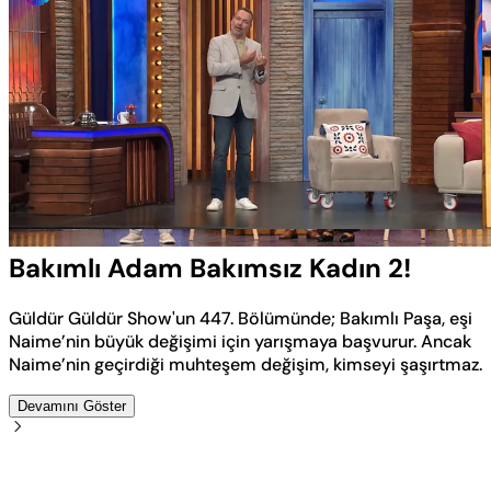
Yüklendi
:
4.54%
Sesi
Oynatma
Aç
Hızı
Bakımlı Adam Bakımsız Kadın 2!
Güldür Güldür Show'un 447. Bölümünde; Bakımlı Paşa, eşi
Naime’nin büyük değişimi için yarışmaya başvurur. Ancak
Naime’nin geçirdiği muhteşem değişim, kimseyi şaşırtmaz.
Devamını Göster