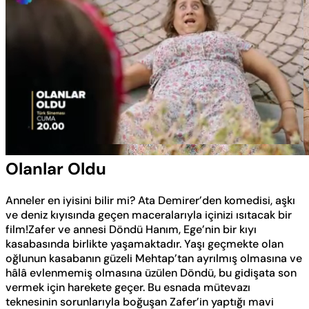
Yüklendi
:
100.00%
Sesi
Oynatma
Aç
Hızı
Olanlar Oldu
Anneler en iyisini bilir mi? Ata Demirer’den komedisi, aşkı
ve deniz kıyısında geçen maceralarıyla içinizi ısıtacak bir
film!Zafer ve annesi Döndü Hanım, Ege’nin bir kıyı
kasabasında birlikte yaşamaktadır. Yaşı geçmekte olan
oğlunun kasabanın güzeli Mehtap’tan ayrılmış olmasına ve
hâlâ evlenmemiş olmasına üzülen Döndü, bu gidişata son
vermek için harekete geçer. Bu esnada mütevazı
teknesinin sorunlarıyla boğuşan Zafer’in yaptığı mavi