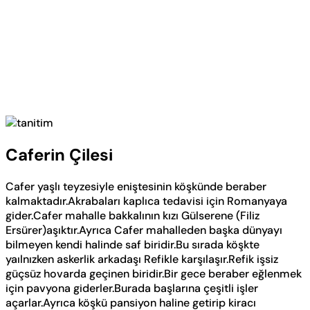
Caferin Çilesi
Cafer yaşlı teyzesiyle eniştesinin köşkünde beraber
kalmaktadır.Akrabaları kaplıca tedavisi için Romanyaya
gider.Cafer mahalle bakkalının kızı Gülserene (Filiz
Ersürer)aşıktır.Ayrıca Cafer mahalleden başka dünyayı
bilmeyen kendi halinde saf biridir.Bu sırada köşkte
yaılnızken askerlik arkadaşı Refikle karşılaşır.Refik işsiz
güçsüz hovarda geçinen biridir.Bir gece beraber eğlenmek
için pavyona giderler.Burada başlarına çeşitli işler
açarlar.Ayrıca köşkü pansiyon haline getirip kiracı