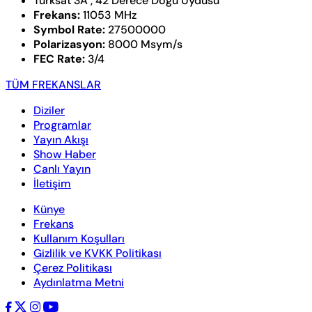
Türksat 3A , 42 Derece Doğu Uydusu
Frekans:
11053 MHz
Symbol Rate:
27500000
Polarizasyon:
8000 Msym/s
FEC Rate:
3/4
TÜM FREKANSLAR
Diziler
Programlar
Yayın Akışı
Show Haber
Canlı Yayın
İletişim
Künye
Frekans
Kullanım Koşulları
Gizlilik ve KVKK Politikası
Çerez Politikası
Aydınlatma Metni