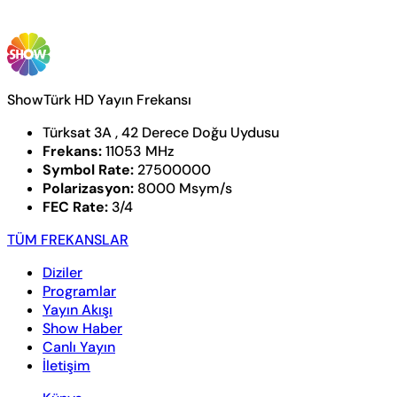
ShowTürk HD Yayın Frekansı
Türksat 3A , 42 Derece Doğu Uydusu
Frekans:
11053 MHz
Symbol Rate:
27500000
Polarizasyon:
8000 Msym/s
FEC Rate:
3/4
TÜM FREKANSLAR
Diziler
Programlar
Yayın Akışı
Show Haber
Canlı Yayın
İletişim