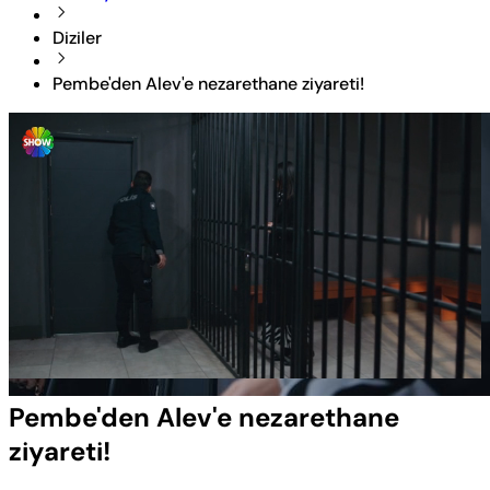
Diziler
Pembe'den Alev'e nezarethane ziyareti!
Yüklendi
:
26.00%
Sesi
Oynatma
Aç
Hızı
Pembe'den Alev'e nezarethane
ziyareti!