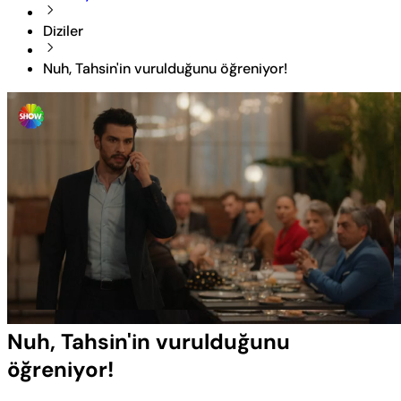
Diziler
Nuh, Tahsin'in vurulduğunu öğreniyor!
Yüklendi
:
17.57%
Sesi
Oynatma
Aç
Hızı
Nuh, Tahsin'in vurulduğunu
öğreniyor!