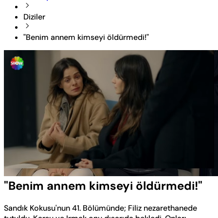
Diziler
"Benim annem kimseyi öldürmedi!"
Yüklendi
:
100.00%
Sesi
Oynatma
Aç
Hızı
"Benim annem kimseyi öldürmedi!"
Sandık Kokusu'nun 41. Bölümünde; Filiz nezarethanede