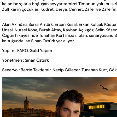
kalan borçlarla boğuşan seyyar tamirci Timur’un yolu bu sırlarl
Zülfikar'ın çocukları Kudret, Derya, Cennet, Zafer ve Zafer'in
Akın Akınözü, Serra Arıtürk, Ercan Kesal, Erkan Kolçak Kös
Ünsal, Nursel Köse, Burak Altay, Kayhan Açıkgöz, Selin Köse
Özgün hikayesinde Tunahan Kurt imzası olan, senaryosunu Be
koltuğunda ise Sinan Öztürk yer alıyor.
Yapım : FARO, Gold Yapım
Yönetmen : Sinan Öztürk
Senaryo : Berrin Tekdemir, Necip Güleçer, Tunahan Kurt, Gö