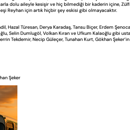
a dolu aileyle kesişir ve hiç bilmediği bir kaderin içine, Zülfi
 eşi Reyhan için artık hiçbir şey eskisi gibi olmayacaktır.
tendil, Hazal Türesan, Derya Karadaş, Tansu Biçer, Erdem Şen
oğlu, Selin Dumlugöl, Volkan Kıran ve Ufkum Kalaoğlu gibi ust
rrin Tekdemir, Necip Güleçer, Tunahan Kurt, Gökhan Şeker’in
khan Şeker