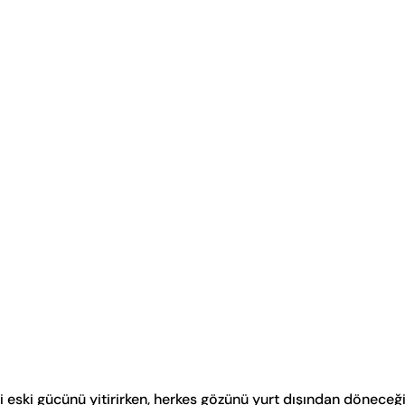
aki eski gücünü yitirirken, herkes gözünü yurt dışından dönece