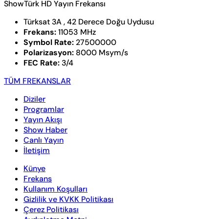
ShowTürk HD Yayın Frekansı
Türksat 3A , 42 Derece Doğu Uydusu
Frekans:
11053 MHz
Symbol Rate:
27500000
Polarizasyon:
8000 Msym/s
FEC Rate:
3/4
TÜM FREKANSLAR
Diziler
Programlar
Yayın Akışı
Show Haber
Canlı Yayın
İletişim
Künye
Frekans
Kullanım Koşulları
Gizlilik ve KVKK Politikası
Çerez Politikası