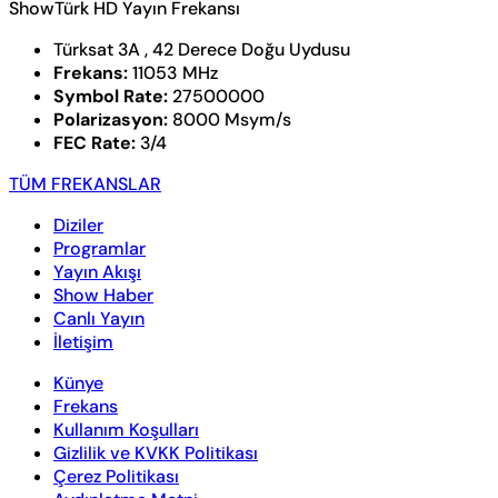
ShowTürk HD Yayın Frekansı
Türksat 3A , 42 Derece Doğu Uydusu
Frekans:
11053 MHz
Symbol Rate:
27500000
Polarizasyon:
8000 Msym/s
FEC Rate:
3/4
TÜM FREKANSLAR
Diziler
Programlar
Yayın Akışı
Show Haber
Canlı Yayın
İletişim
Künye
Frekans
Kullanım Koşulları
Gizlilik ve KVKK Politikası
Çerez Politikası