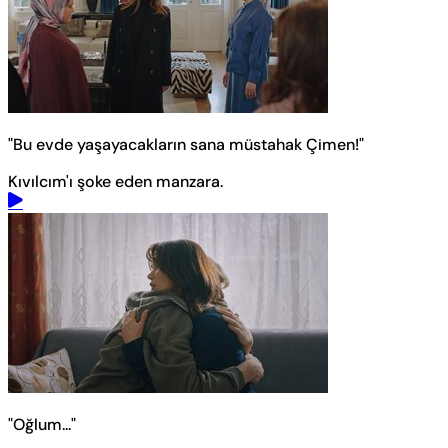
"Bu evde yaşayacakların sana müstahak Çimen!"
Kıvılcım'ı şoke eden manzara.
"Oğlum..."