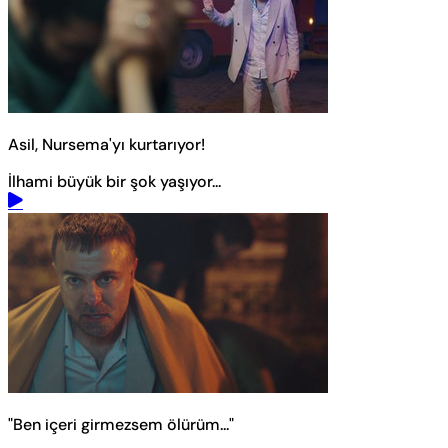
Asil, Nursema'yı kurtarıyor!
İlhami büyük bir şok yaşıyor...
"Ben içeri girmezsem ölürüm..."