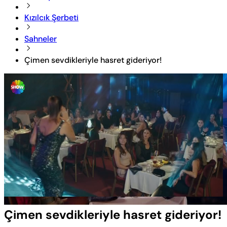
Kızılcık Şerbeti
Sahneler
Çimen sevdikleriyle hasret gideriyor!
Yüklendi
:
27.03%
Sesi
Oynatma
Aç
Hızı
Çimen sevdikleriyle hasret gideriyor!