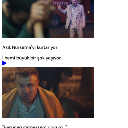
Asil, Nursema'yı kurtarıyor!
İlhami büyük bir şok yaşıyor...
"Ben içeri girmezsem ölürüm..."