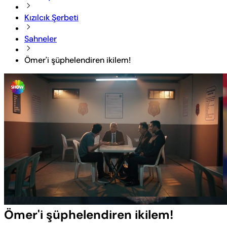
Kızılcık Şerbeti
Sahneler
Ömer'i şüphelendiren ikilem!
Yüklendi
:
13.17%
Sesi
Oynatma
Aç
Hızı
Ömer'i şüphelendiren ikilem!