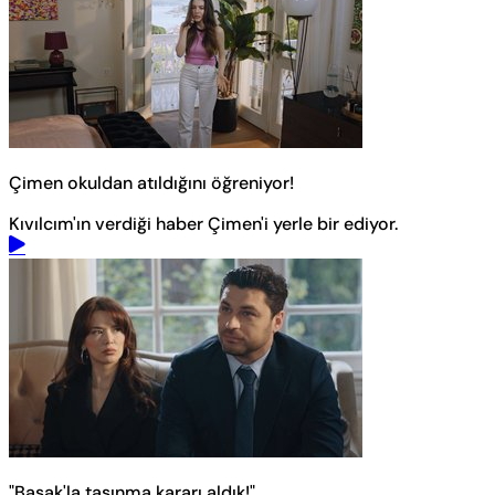
Çimen okuldan atıldığını öğreniyor!
Kıvılcım'ın verdiği haber Çimen'i yerle bir ediyor.
"Başak'la taşınma kararı aldık!"