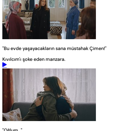
"Bu evde yaşayacakların sana müstahak Çimen!"
Kıvılcım'ı şoke eden manzara.
"Oğlum..."