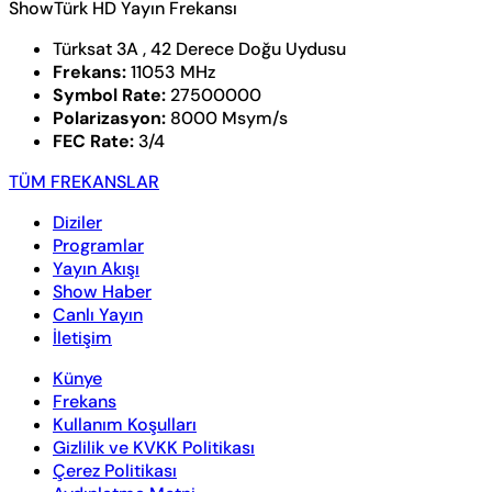
ShowTürk HD Yayın Frekansı
Türksat 3A , 42 Derece Doğu Uydusu
Frekans:
11053 MHz
Symbol Rate:
27500000
Polarizasyon:
8000 Msym/s
FEC Rate:
3/4
TÜM FREKANSLAR
Diziler
Programlar
Yayın Akışı
Show Haber
Canlı Yayın
İletişim
Künye
Frekans
Kullanım Koşulları
Gizlilik ve KVKK Politikası
Çerez Politikası