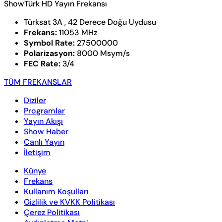
ShowTürk HD Yayın Frekansı
Türksat 3A , 42 Derece Doğu Uydusu
Frekans:
11053 MHz
Symbol Rate:
27500000
Polarizasyon:
8000 Msym/s
FEC Rate:
3/4
TÜM FREKANSLAR
Diziler
Programlar
Yayın Akışı
Show Haber
Canlı Yayın
İletişim
Künye
Frekans
Kullanım Koşulları
Gizlilik ve KVKK Politikası
Çerez Politikası