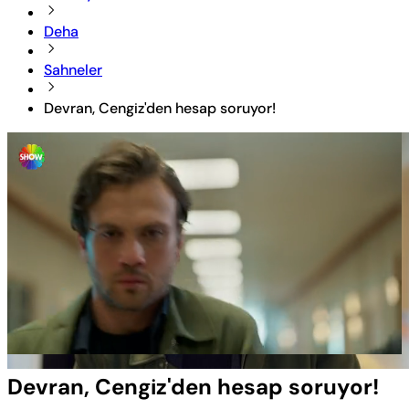
Deha
Sahneler
Devran, Cengiz'den hesap soruyor!
Yüklendi
:
11.71%
Sesi
Oynatma
Aç
Hızı
Devran, Cengiz'den hesap soruyor!