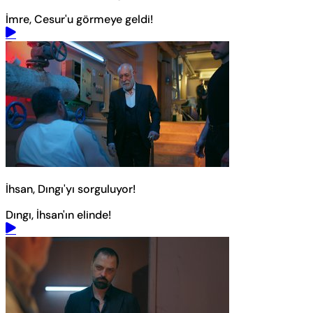
İmre, Cesur'u görmeye geldi!
İhsan, Dıngı'yı sorguluyor!
Dıngı, İhsan'ın elinde!