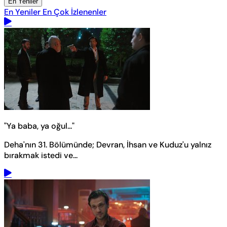
En Yeniler
En Yeniler
En Çok İzlenenler
"Ya baba, ya oğul..."
Deha'nın 31. Bölümünde; Devran, İhsan ve Kuduz'u yalnız
bırakmak istedi ve...