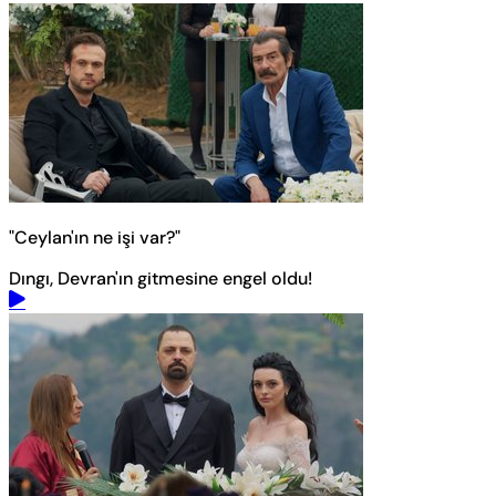
"Ceylan'ın ne işi var?"
Dıngı, Devran'ın gitmesine engel oldu!