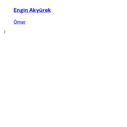
Engin Akyürek
Ömer